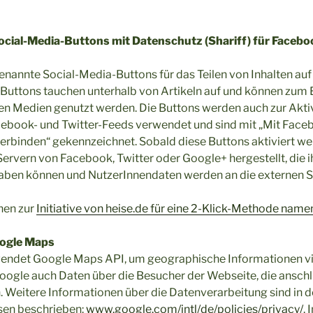
ial-Media-Buttons mit Datenschutz (Shariff) für Faceboo
annte Social-Media-Buttons für das Teilen von Inhalten auf
 Buttons tauchen unterhalb von Artikeln auf und können zum 
alen Medien genutzt werden. Die Buttons werden auch zur Akti
cebook- und Twitter-Feeds verwendet und sind mit „Mit Face
verbinden“ gekennzeichnet. Sobald diese Buttons aktiviert we
ervern von Facebook, Twitter oder Google+ hergestellt, die ih
aben können und NutzerInnendaten werden an die externen Se
nen zur
Initiative von heise.de für eine 2-Klick-Methode namen
oogle Maps
endet Google Maps API, um geographische Informationen visu
ogle auch Daten über die Besucher der Webseite, die anschl
 Weitere Informationen über die Datenverarbeitung sind in 
sen beschrieben:
www.google.com/intl/de/policies/privacy/
.