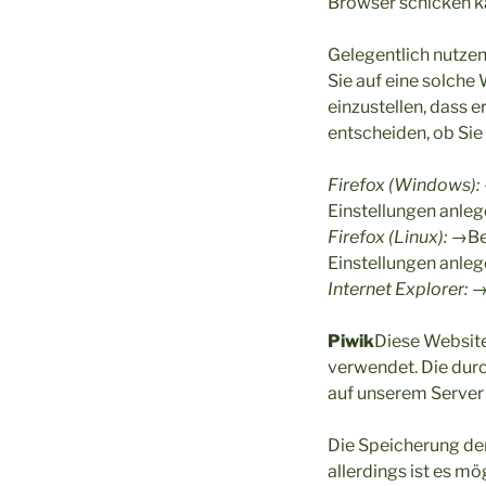
Browser schicken ka
Gelegentlich nutzen
Sie auf eine solche
einzustellen, dass e
entscheiden, ob Sie
Firefox (Windows):
Einstellungen anle
Firefox (Linux):
→Bea
Einstellungen anle
Internet Explorer:
→
Piwik
Diese Website
verwendet. Die dur
auf unserem Server 
Die Speicherung der
allerdings ist es m