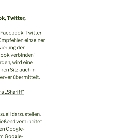
k, Twitter,
 Facebook, Twitter
Empfehlen einzelner
vierung der
book verbinden“
rden, wird eine
ren Sitz auch in
rver übermittelt.
s „Shariff“
ell darzustellen.
ießend verarbeitet
den Google-
 Im Google-