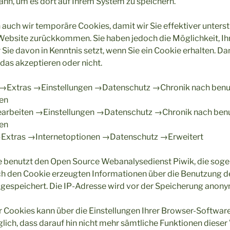
nn, um es dort auf Ihrem System zu speichern.
 auch wir temporäre Cookies, damit wir Sie effektiver unter
 Website zurückkommen. Sie haben jedoch die Möglichkeit, I
r Sie davon in Kenntnis setzt, wenn Sie ein Cookie erhalten. D
 das akzeptieren oder nicht.
→Extras →Einstellungen →Datenschutz →Chronik nach benut
gen
rbeiten →Einstellungen →Datenschutz →Chronik nach benu
gen
Extras →Internetoptionen →Datenschutz →Erweitert
 benutzt den Open Source Webanalysedienst Piwik, die sog
ch den Cookie erzeugten Informationen über die Benutzung 
gespeichert. Die IP-Adresse wird vor der Speicherung anonym
 Cookies kann über die Einstellungen Ihrer Browser-Softwar
öglich, dass darauf hin nicht mehr sämtliche Funktionen diese