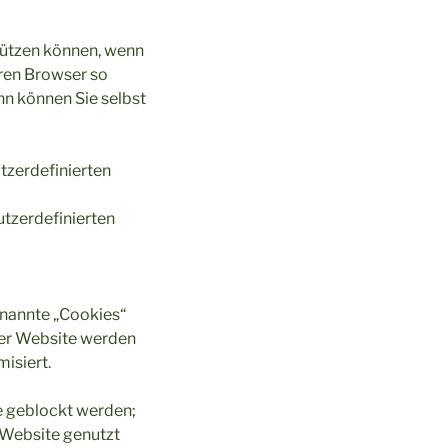
stützen können, wenn
hren Browser so
ann können Sie selbst
zerdefinierten
tzerdefinierten
enannte „Cookies“
der Website werden
isiert.
e geblockt werden;
r Website genutzt