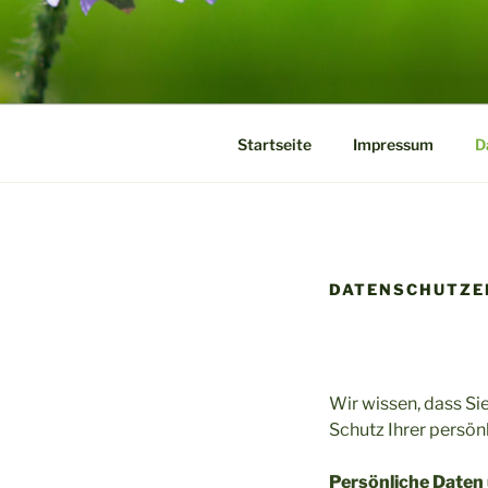
Zum
Inhalt
ARTENVIE
springen
Startseite
Impressum
D
DATENSCHUTZE
Wir wissen, dass S
Schutz Ihrer persön
Persönliche Daten